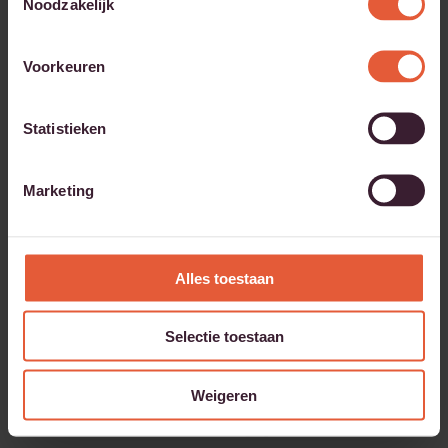
Noodzakelijk
Voorkeuren
Statistieken
”Er wordt gevraagd naar
Marketing
wat je zélf zou willen”
“Maatman Accountants is geen standaard
accountantskantoor”, zegt Sikko de Haan die
Alles toestaan
werkzaam is vanaf 1 januari 2023 bij Maatman na
de overname van Aarnink. “Het personeelsbeleid
Selectie toestaan
spreekt me erg aan. Er wordt bijvoorbeeld
gevraagd naar wat je zelf zou willen, in welke
Weigeren
positie je je prettig voelt en ook wat je ambities zijn
en daar […]