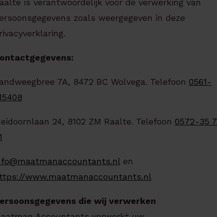
aalte is verantwoordelijk voor de verwerking van
ersoonsgegevens zoals weergegeven in deze
rivacyverklaring.
ontactgegevens:
andweegbree 7A, 8472 BC Wolvega. Telefoon
0561-
15408
eidoornlaan 24, 8102 ZM Raalte. Telefoon
0572-35 7
1
nfo@maatmanaccountants.nl
en
ttps://www.maatmanaccountants.nl
ersoonsgegevens die wij verwerken
aatman Accountants verwerkt uw