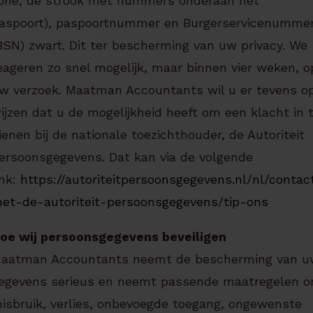
one, de strook met nummers onderaan het
aspoort), paspoortnummer en Burgerservicenumme
BSN) zwart. Dit ter bescherming van uw privacy. We
eageren zo snel mogelijk, maar binnen vier weken, o
w verzoek. Maatman Accountants wil u er tevens o
ijzen dat u de mogelijkheid heeft om een klacht in 
ienen bij de nationale toezichthouder, de Autoriteit
ersoonsgegevens. Dat kan via de volgende
ink:
https://autoriteitpersoonsgegevens.nl/nl/contac
et-de-autoriteit-persoonsgegevens/tip-ons
oe wij persoonsgegevens beveiligen
aatman Accountants neemt de bescherming van u
egevens serieus en neemt passende maatregelen 
isbruik, verlies, onbevoegde toegang, ongewenste