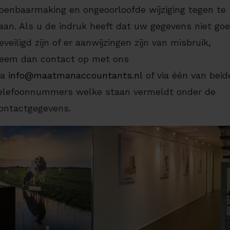
penbaarmaking en ongeoorloofde wijziging tegen te
aan. Als u de indruk heeft dat uw gegevens niet go
eveiligd zijn of er aanwijzingen zijn van misbruik,
eem dan contact op met ons
ia
info@maatmanaccountants.nl
of via één van beid
elefoonnummers welke staan vermeldt onder de
ontactgegevens.